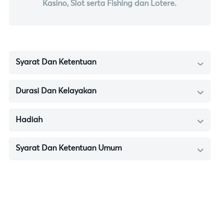
Kasino, Slot serta Fishing dan Lotere.
Syarat Dan Ketentuan
Durasi Dan Kelayakan
Hadiah
Syarat Dan Ketentuan Umum