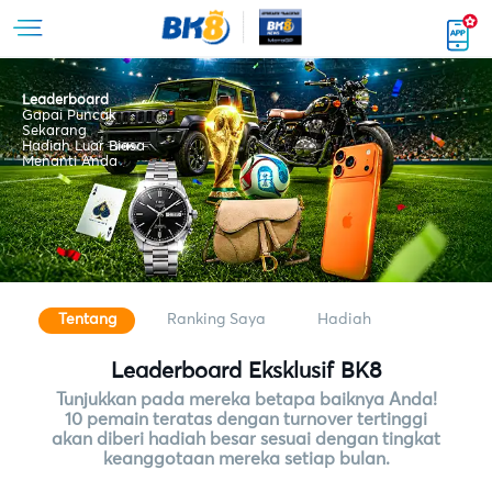
Leaderboard
Gapai Puncak
Sekarang
Hadiah Luar Biasa
Menanti Anda
Tentang
Ranking Saya
Hadiah
Leaderboard Eksklusif BK8
Tunjukkan pada mereka betapa baiknya Anda!
10 pemain teratas dengan turnover tertinggi
akan diberi hadiah besar sesuai dengan tingkat
keanggotaan mereka setiap bulan.