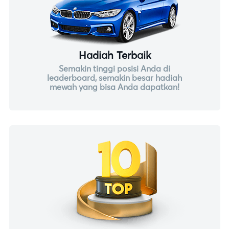
Hadiah Terbaik
Semakin tinggi posisi Anda di
leaderboard, semakin besar hadiah
mewah yang bisa Anda dapatkan!