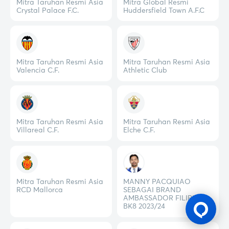
Mitra Taruhan Resmi Asia
Mitra Global Resmi
Crystal Palace F.C.
Huddersfield Town A.F.C
Mitra Taruhan Resmi Asia
Mitra Taruhan Resmi Asia
Valencia C.F.
Athletic Club
Mitra Taruhan Resmi Asia
Mitra Taruhan Resmi Asia
Villareal C.F.
Elche C.F.
Mitra Taruhan Resmi Asia
MANNY PACQUIAO
RCD Mallorca
SEBAGAI BRAND
AMBASSADOR FILIPINA
BK8 2023/24